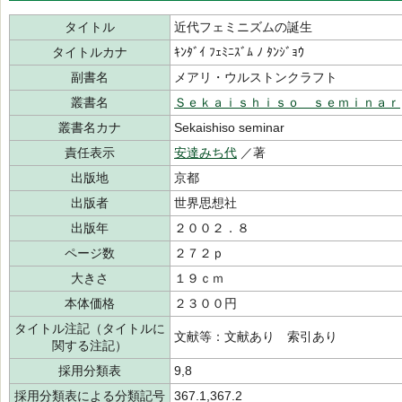
タイトル
近代フェミニズムの誕生
タイトルカナ
ｷﾝﾀﾞｲ ﾌｪﾐﾆｽﾞﾑ ﾉ ﾀﾝｼﾞｮｳ
副書名
メアリ・ウルストンクラフト
叢書名
Ｓｅｋａｉｓｈｉｓｏ ｓｅｍｉｎａｒ
叢書名カナ
Sekaishiso seminar
責任表示
安達みち代
／著
出版地
京都
出版者
世界思想社
出版年
２００２．８
ページ数
２７２ｐ
大きさ
１９ｃｍ
本体価格
２３００円
タイトル注記（タイトルに
文献等：文献あり 索引あり
関する注記）
採用分類表
9,8
採用分類表による分類記号
367.1,367.2