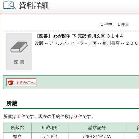
資料詳細
1 件中、 1 件目
【図書】 わが闘争 下 完訳 角川文庫 ３１４４
改版 -- アドルフ・ヒトラ－／著 -- 角川書店 -- ２００１
予約かごへ
所蔵
所蔵は
1
件です。現在の予約件数は
0
件です。
所蔵館
所蔵場所
請求記号
県立
収１Ｆ１
/289.3/791/2A