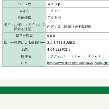
ページ数
４１８ｐ
大きさ
１５ｃｍ
本体価格
７０５円
タイトル注記（タイトルに
内容：２ 国家社会主義運動
関する注記）
採用分類表
9,8,8
採用分類表による分類記号
311.8,311.8,289.3
ISBN
4-04-322402-8
一般件名
ナチズム
,
Ｈｉｔｌｅｒ，Ａｄｏｌｆ（
URL
https://www.klnet.pref.kanagawa.jp/winj/op