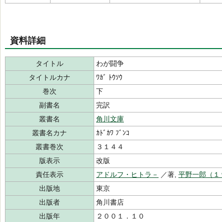
資料詳細
タイトル
わが闘争
タイトルカナ
ﾜｶﾞ ﾄｳｿｳ
巻次
下
副書名
完訳
叢書名
角川文庫
叢書名カナ
ｶﾄﾞｶﾜ ﾌﾞﾝｺ
叢書巻次
３１４４
版表示
改版
責任表示
アドルフ・ヒトラ－
／著,
平野一郎（１
出版地
東京
出版者
角川書店
出版年
２００１．１０