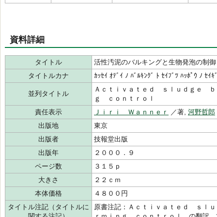
資料詳細
タイトル
活性汚泥のバルキングと生物発泡の制御
タイトルカナ
ｶｯｾｲ ｵﾃﾞｲ ﾉ ﾊﾞﾙｷﾝｸﾞ ﾄ ｾｲﾌﾞﾂ ﾊｯﾎﾟｳ ﾉ ｾｲｷ
Ａｃｔｉｖａｔｅｄ ｓｌｕｄｇｅ ｂ
並列タイトル
ｇ ｃｏｎｔｒｏｌ
責任表示
Ｊｉｒｉ Ｗａｎｎｅｒ
／著,
河野哲郎
出版地
東京
出版者
技報堂出版
出版年
２０００．９
ページ数
３１５ｐ
大きさ
２２ｃｍ
本体価格
４８００円
タイトル注記（タイトルに
原書注記：Ａｃｔｉｖａｔｅｄ ｓｌｕ
関する注記）
ｒｍｉｎｇ ｃｏｎｔｒｏｌ．の翻訳 