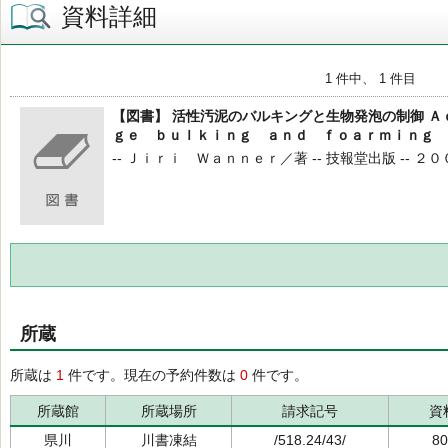
資料詳細
1 件中、 1 件目
【図書】 活性汚泥のバルキングと生物発泡の制御 
ｇｅ ｂｕｌｋｉｎｇ ａｎｄ ｆｏａｒｍｉｎｇ 
-- Ｊｉｒｉ Ｗａｎｎｅｒ／著 -- 技報堂出版 -- ２０００
所蔵
所蔵は
1
件です。現在の予約件数は
0
件です。
所蔵館
所蔵場所
請求記号
資
県川
川書凍結
/518.24/43/
80