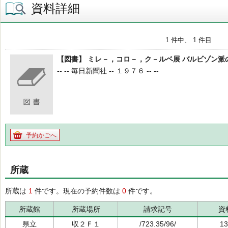
資料詳細
1 件中、 1 件目
【図書】 ミレ－，コロ－，ク－ルベ展 バルビゾン派
-- -- 毎日新聞社 -- １９７６ -- --
予約かごへ
所蔵
所蔵は
1
件です。現在の予約件数は
0
件です。
所蔵館
所蔵場所
請求記号
資
県立
収２Ｆ１
/723.35/96/
13