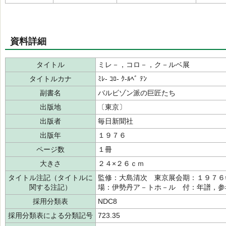
資料詳細
タイトル
ミレ－，コロ－，ク－ルベ展
タイトルカナ
ﾐﾚ- ｺﾛ- ｸ-ﾙﾍﾞ ﾃﾝ
副書名
バルビゾン派の巨匠たち
出版地
〔東京〕
出版者
毎日新聞社
出版年
１９７６
ページ数
１冊
大きさ
２４×２６ｃｍ
タイトル注記（タイトルに
監修：大島清次 東京展会期：１９７６
関する注記）
場：伊勢丹ア－トホ－ル 付：年譜，参
採用分類表
NDC8
採用分類表による分類記号
723.35