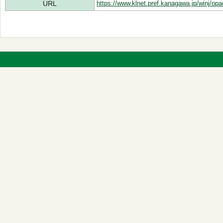
URL
https://www.klnet.pref.kanagawa.jp/winj/op