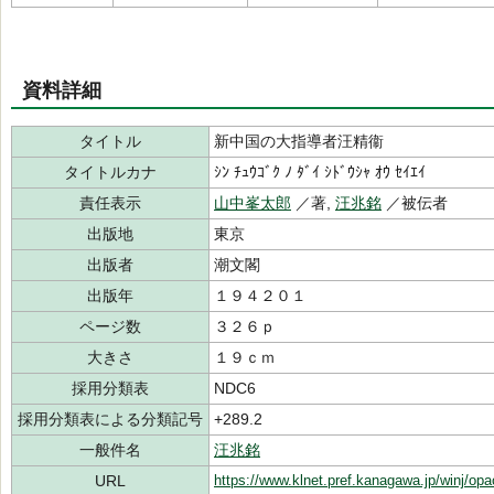
資料詳細
タイトル
新中国の大指導者汪精衞
タイトルカナ
ｼﾝ ﾁｭｳｺﾞｸ ﾉ ﾀﾞｲ ｼﾄﾞｳｼｬ ｵｳ ｾｲｴｲ
責任表示
山中峯太郎
／著,
汪兆銘
／被伝者
出版地
東京
出版者
潮文閣
出版年
１９４２０１
ページ数
３２６ｐ
大きさ
１９ｃｍ
採用分類表
NDC6
採用分類表による分類記号
+289.2
一般件名
汪兆銘
URL
https://www.klnet.pref.kanagawa.jp/winj/op