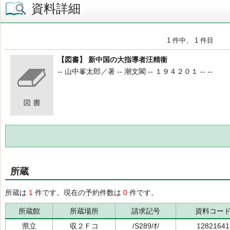
資料詳細
1 件中、 1 件目
【図書】 新中国の大指導者汪精衞
-- 山中峯太郎／著 -- 潮文閣 -- １９４２０１ -- --
所蔵
所蔵は
1
件です。現在の予約件数は
0
件です。
所蔵館
所蔵場所
請求記号
資料コー
県立
収２Ｆコ
/S289/ｵ/
12821641