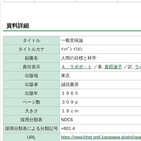
資料詳細
タイトル
一般意味論
タイトルカナ
ｲｯﾊﾟﾝ ｲﾐﾛﾝ
副書名
人間の目標と科学
責任表示
Ａ．ラポポ－ト
／著,
真田淑子
／訳,
ラ
出版地
東京
出版者
誠信書房
出版年
１９６５
ページ数
３０９ｐ
大きさ
１９ｃｍ
採用分類表
NDC6
採用分類表による分類記号
+801.4
URL
https://www.klnet.pref.kanagawa.jp/winj/op