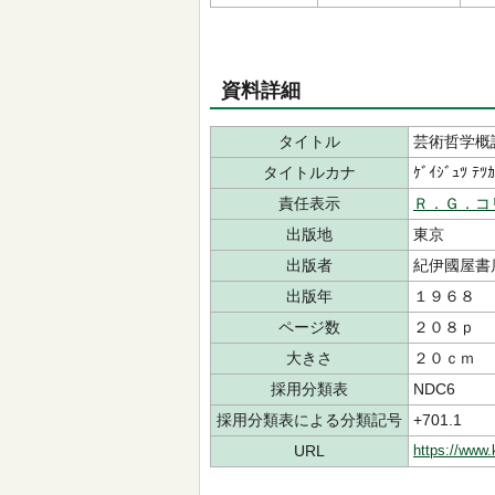
資料詳細
タイトル
芸術哲学概
タイトルカナ
ｹﾞｲｼﾞｭﾂ ﾃﾂｶ
責任表示
Ｒ．Ｇ．コ
出版地
東京
出版者
紀伊國屋
出版年
１９６８
ページ数
２０８ｐ
大きさ
２０ｃｍ
採用分類表
NDC6
採用分類表による分類記号
+701.1
URL
https://www.