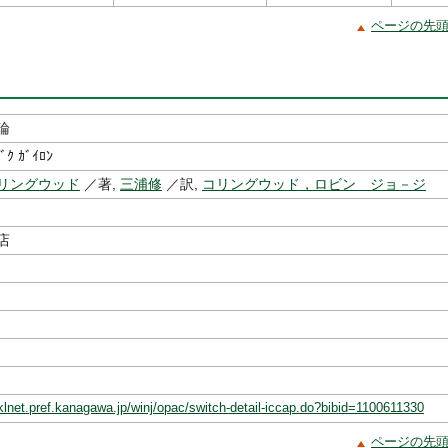
ページの先
論
ﾞｸ ｶﾞｲﾛﾝ
リングウッド
／著,
三浦修
／訳,
コリングウッド，ロビン ジョ－ジ
書店
klnet.pref.kanagawa.jp/winj/opac/switch-detail-iccap.do?bibid=1100611330
ページの先