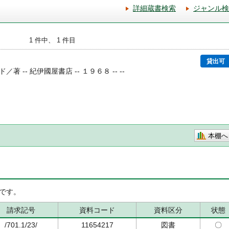
詳細蔵書検索
ジャンル検
1 件中、 1 件目
貸出可
著 -- 紀伊國屋書店 -- １９６８ -- --
本棚へ
です。
請求記号
資料コード
資料区分
状態
/701.1/23/
11654217
図書
〇