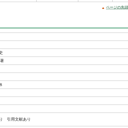
ページの先
史
か著
８
り 引用文献あり