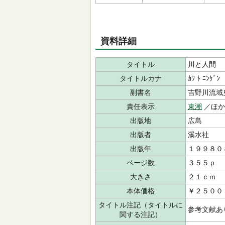
資料詳細
タイトル
川と人間
タイトルカナ
ｶﾜ ﾄ ﾆﾝｹﾞﾝ
副書名
吉野川流域
責任表示
東潮
／ほ
出版地
広島
出版者
溪水社
出版年
１９９８０
ページ数
３５５ｐ
大きさ
２１ｃｍ
本体価格
￥２５００
タイトル注記（タイトルに
参考文献あ
関する注記）