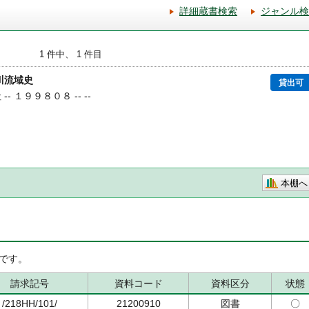
詳細蔵書検索
ジャンル検
1 件中、 1 件目
川流域史
貸出可
-- １９９８０８ -- --
本棚へ
です。
請求記号
資料コード
資料区分
状態
/218HH/101/
21200910
図書
〇