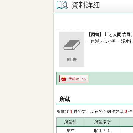
資料詳細
【図書】 川と人間 吉野
-- 東潮／ほか著 -- 溪水社 
予約かごへ
所蔵
所蔵は
1
件です。現在の予約件数は
0
件
所蔵館
所蔵場所
県立
収１Ｆ１