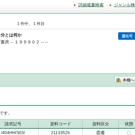
詳細蔵書検索
ジャンル検
1 件中、 1 件目
自分とは何か
貸出可
書房 -- １９９９０２ -- --
本棚へ
です。
請求記号
資料コード
資料区分
状態
/404HH/303/
21133525
図書
〇