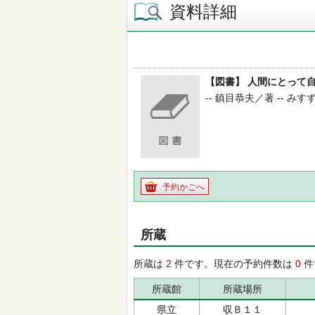
資料詳細
【図書】 人間にとって
-- 鎮目恭夫／著 -- みすず
予約かごへ
所蔵
所蔵は
2
件です。現在の予約件数は
0
件
所蔵館
所蔵場所
県立
収Ｂ１１