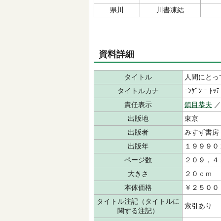
県川
川書凍結
資料詳細
タイトル
人間にとっ
タイトルカナ
ﾆﾝｹﾞﾝ ﾆ ﾄｯﾃ
責任表示
鎮目恭夫
出版地
東京
出版者
みすず書
出版年
１９９９０
ページ数
２０９，４
大きさ
２０ｃｍ
本体価格
￥２５００
タイトル注記（タイトルに
索引あり
関する注記）