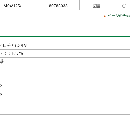
/404/125/
80785033
図書
〇
ページの先
て自分とは何か
 ｼﾞﾌﾞﾝ ﾄﾜ ﾅﾆｶ
／著
房
２
ｐ