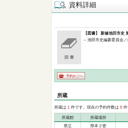
資料詳細
【図書】 新修池田市史 
-- 池田市史編纂委員会／編 -
予約かごへ
所蔵
所蔵は
1
件です。現在の予約件数は
0
件
所蔵館
所蔵場所
県立
県本２密