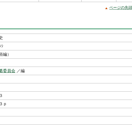
ページの先
史
ｼｼ
俗編）
纂委員会
／編
３
３ｐ