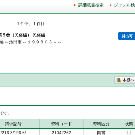
詳細蔵書検索
ジャンル検
1 件中、 1 件目
第５巻（民俗編） 民俗編
貸出可
- 池田市 -- １９９８０３ -- --
本棚へ
です。
請求記号
資料コード
資料区分
状態
/216.3/196 5/
21042262
図書
〇