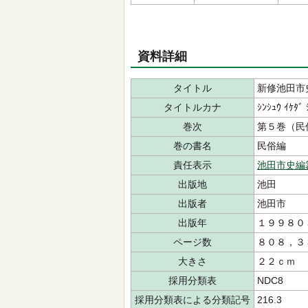
資料詳細
タイトル
新修池田市
タイトルカナ
ｼﾝｼｭｳ ｲｹﾀﾞ 
巻次
第５巻（民
巻の書名
民俗編
責任表示
池田市史編
出版地
池田
出版者
池田市
出版年
１９９８０
ページ数
８０８，３
大きさ
２２ｃｍ
採用分類表
NDC8
採用分類表による分類記号
216.3