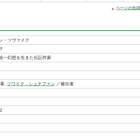
ページの先
ン・ツヴァイク
ｲｸ
統一幻想を生きた伝記作家
著,
ツワイク，シュテファン
／被伝者
社
２