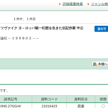
詳細蔵書検索
ジャンル検
1 件中、 1 件目
・ツヴァイク ヨ－ロッパ統一幻想を生きた伝記作家 中公
貸出可
論社 -- １９９８０２ -- --
本棚へ
です。
請求記号
資料コード
資料区分
状態
/940.27GG/4/
21016423
図書
〇