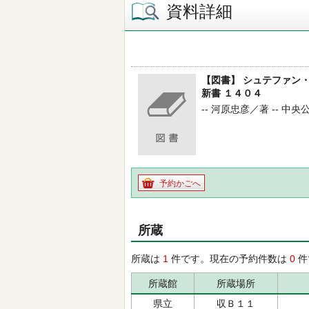
資料詳細
【図書】 シュテファン
新書 １４０４
-- 河原忠彦／著 -- 中央公
予約かごへ
所蔵
所蔵は
1
件です。現在の予約件数は
0
件
所蔵館
所蔵場所
県立
収Ｂ１１