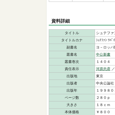
資料詳細
タイトル
シュテファ
タイトルカナ
ｼｭﾃﾌｧﾝ ﾂﾊﾞ
副書名
ヨ－ロッパ
叢書名
中公新書
叢書巻次
１４０４
責任表示
河原忠彦
／
出版地
東京
出版者
中央公論
出版年
１９９８０
ページ数
２８０ｐ
大きさ
１８ｃｍ
本体価格
￥８００