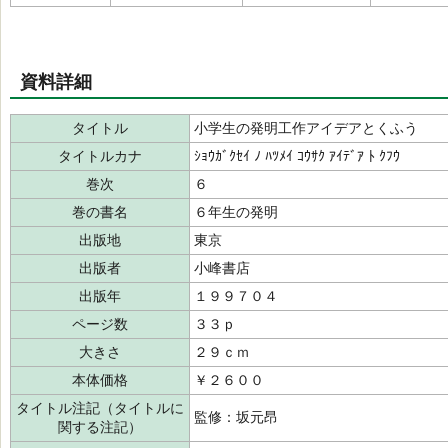
資料詳細
タイトル
小学生の発明工作アイデアとくふう
タイトルカナ
ｼｮｳｶﾞｸｾｲ ﾉ ﾊﾂﾒｲ ｺｳｻｸ ｱｲﾃﾞｱ ﾄ ｸﾌｳ
巻次
６
巻の書名
６年生の発明
出版地
東京
出版者
小峰書店
出版年
１９９７０４
ページ数
３３ｐ
大きさ
２９ｃｍ
本体価格
￥２６００
タイトル注記（タイトルに
監修：坂元昂
関する注記）