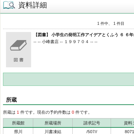
資料詳細
1 件中、 1 件目
【図書】 小学生の発明工作アイデアとくふう ６ ６
-- -- 小峰書店 -- １９９７０４ -- --
所蔵
所蔵は
1
件です。現在の予約件数は
0
件です。
所蔵館
所蔵場所
請求記号
資料
県川
川書凍結
/507//
807