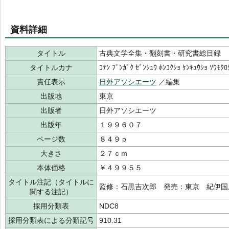
資料詳細
タイトル
古典文学全集・翻刻書・研究書総目録
タイトルカナ
ｺﾃﾝ ﾌﾞﾝｶﾞｸ ｾﾞﾝｼｭｳ ﾎﾝｺｸｼｮ ｹﾝｷｭｳｼｮ ｿｳﾓｸﾛ
責任表示
日外アソシエーツ
／編集
出版地
東京
出版者
日外アソシエーツ
出版年
１９９６０７
ページ数
８４９ｐ
大きさ
２７ｃｍ
本体価格
￥４９９５５
タイトル注記（タイトルに
監修：石黒吉次郎 発売：東京 紀伊国
関する注記）
採用分類表
NDC8
採用分類表による分類記号
910.31