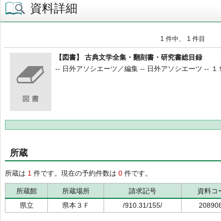
資料詳細
1 件中、 1 件目
【図書】 古典文学全集・翻刻書・研究書総目録
-- 日外アソシエーツ／編集 -- 日外アソシエーツ -- １９
所蔵
所蔵は
1
件です。現在の予約件数は
0
件です。
所蔵館
所蔵場所
請求記号
資料コ
県立
県本３Ｆ
/910.31/155/
20890