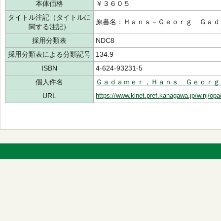
本体価格
￥３６０５
タイトル注記（タイトルに
原書名：Ｈａｎｓ－Ｇｅｏｒｇ Ｇａｄ
関する注記）
採用分類表
NDC8
採用分類表による分類記号
134.9
ISBN
4-624-93231-5
個人件名
Ｇａｄａｍｅｒ，Ｈａｎｓ Ｇｅｏｒｇ
URL
https://www.klnet.pref.kanagawa.jp/winj/op