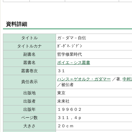
資料詳細
タイトル
ガ－ダマ－自伝
タイトルカナ
ｶﾞ-ﾀﾞﾏ- ｼﾞﾃﾞﾝ
副書名
哲学修業時代
叢書名
ポイエ－シス叢書
叢書巻次
３１
ハンス＝ゲオルク・ガダマー
／著,
中村
責任表示
／被伝者
出版地
東京
出版者
未来社
出版年
１９９６０２
ページ数
３１１，４ｐ
大きさ
２０ｃｍ