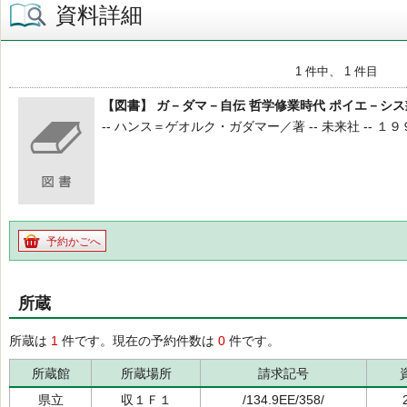
資料詳細
1 件中、 1 件目
【図書】 ガ－ダマ－自伝 哲学修業時代 ポイエ－シス
-- ハンス＝ゲオルク・ガダマー／著 -- 未来社 -- １９９６
予約かごへ
所蔵
所蔵は
1
件です。現在の予約件数は
0
件です。
所蔵館
所蔵場所
請求記号
県立
収１Ｆ１
/134.9EE/358/