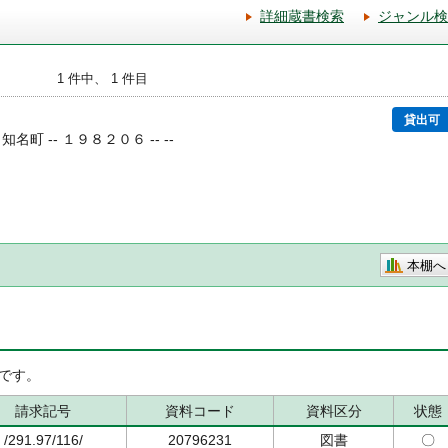
詳細蔵書検索
ジャンル検
1 件中、 1 件目
貸出可
知名町 -- １９８２０６ -- --
本棚へ
です。
請求記号
資料コード
資料区分
状態
/291.97/116/
20796231
図書
〇