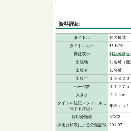
資料詳細
タイトル
知名町誌
タイトルカナ
ﾁﾅ ﾁｮｳｼ
責任表示
町誌編纂委
出版地
知名町（鹿
出版者
知名町
出版年
１９８２０
ページ数
１１２７ｐ
大きさ
２２ｃｍ
タイトル注記（タイトルに
年表：ｐ１
関する注記）
採用分類表
NDC8
採用分類表による分類記号
291.97