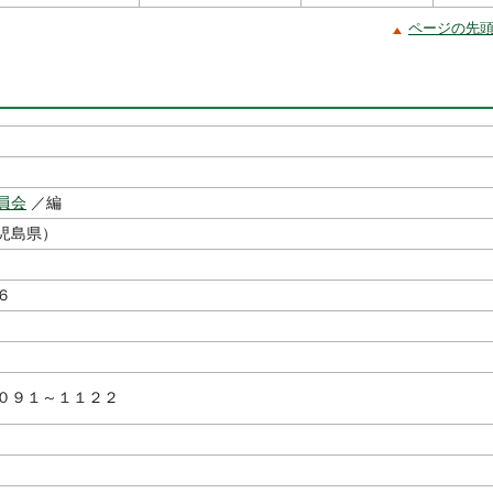
ページの先
員会
／編
児島県）
６
０９１～１１２２