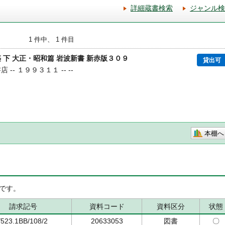
詳細蔵書検索
ジャンル検
1 件中、 1 件目
 下 大正・昭和篇 岩波新書 新赤版３０９
貸出可
 -- １９９３１１ -- --
本棚へ
です。
請求記号
資料コード
資料区分
状態
/523.1BB/108/2
20633053
図書
〇