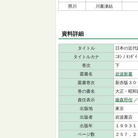
県川
川書凍結
資料詳細
タイトル
日本の近代
タイトルカナ
ﾆﾎﾝ ﾉ ｷﾝﾀﾞｲ
巻次
下
叢書名
岩波新書
叢書巻次
新赤版３０
巻の書名
大正・昭和
責任表示
藤森照信
出版地
東京
出版者
岩波書店
出版年
１９９３１
ページ数
２５７，２