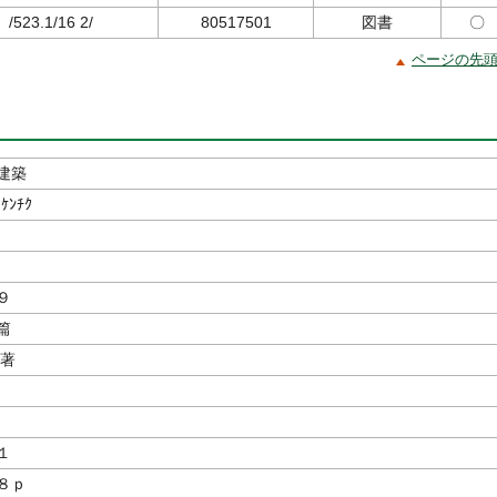
/523.1/16 2/
80517501
図書
〇
ページの先
建築
 ｹﾝﾁｸ
９
篇
／著
１
８ｐ