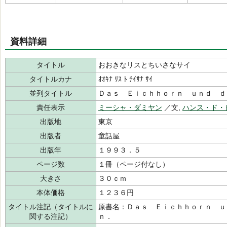
資料詳細
タイトル
おおきなリスとちいさなサイ
タイトルカナ
ｵｵｷﾅ ﾘｽ ﾄ ﾁｲｻﾅ ｻｲ
並列タイトル
Ｄａｓ Ｅｉｃｈｈｏｒｎ ｕｎｄ ｄ
責任表示
ミーシャ・ダミヤン
／文,
ハンス・ド・
出版地
東京
出版者
童話屋
出版年
１９９３．５
ページ数
１冊（ページ付なし）
大きさ
３０ｃｍ
本体価格
１２３６円
タイトル注記（タイトルに
原書名：Ｄａｓ Ｅｉｃｈｈｏｒｎ ｕ
関する注記）
ｎ．