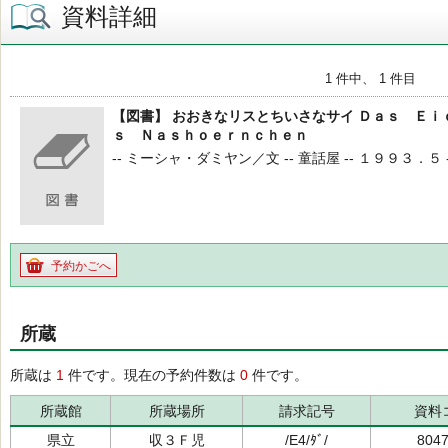
資料詳細
1 件中、 1 件目
【図書】 おおきなリスとちいさなサイ Ｄａｓ Ｅ
ｓ Ｎａｓｈｏｅｒｎｃｈｅｎ
-- ミーシャ・ダミヤン／文 -- 童話屋 -- １９９３．５ --
予約かごへ
所蔵
所蔵は
1
件です。現在の予約件数は
0
件です。
所蔵館
所蔵場所
請求記号
資料
県立
収３Ｆ児
/E4/ﾀﾞ/
804