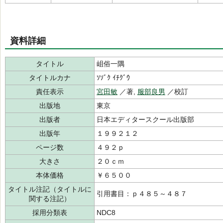
資料詳細
タイトル
岨俗一隅
タイトルカナ
ｿｿﾞｸ ｲﾁｸﾞｳ
責任表示
宮田敏
／著,
服部良男
／校訂
出版地
東京
出版者
日本エディタースクール出版部
出版年
１９９２１２
ページ数
４９２ｐ
大きさ
２０ｃｍ
本体価格
￥６５００
タイトル注記（タイトルに
引用書目：ｐ４８５～４８７
関する注記）
採用分類表
NDC8