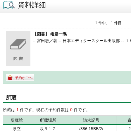
資料詳細
1 件中、 1 件目
【図書】 岨俗一隅
-- 宮田敏／著 -- 日本エディタースクール出版部 -- １９
予約かごへ
所蔵
所蔵は
1
件です。現在の予約件数は
0
件です。
所蔵館
所蔵場所
請求記号
県立
収Ｂ１２
/386.15BB/2/
2