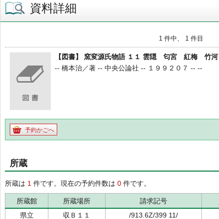
資料詳細
1 件中、 1 件目
【図書】 窯変源氏物語 １１ 雲隠 匂宮 紅梅 竹
-- 橋本治／著 -- 中央公論社 -- １９９２０７ -- --
予約かごへ
所蔵
所蔵は
1
件です。現在の予約件数は
0
件です。
所蔵館
所蔵場所
請求記号
県立
収Ｂ１１
/913.6Z/399 11/