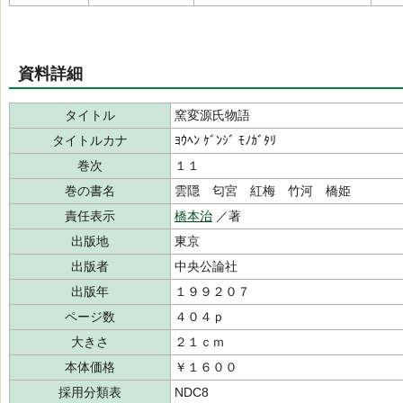
資料詳細
タイトル
窯変源氏物語
タイトルカナ
ﾖｳﾍﾝ ｹﾞﾝｼﾞ ﾓﾉｶﾞﾀﾘ
巻次
１１
巻の書名
雲隠 匂宮 紅梅 竹河 橋姫
責任表示
橋本治
／著
出版地
東京
出版者
中央公論社
出版年
１９９２０７
ページ数
４０４ｐ
大きさ
２１ｃｍ
本体価格
￥１６００
採用分類表
NDC8