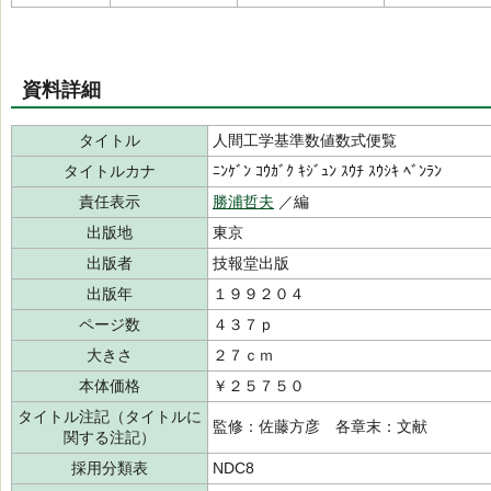
資料詳細
タイトル
人間工学基準数値数式便覧
タイトルカナ
ﾆﾝｹﾞﾝ ｺｳｶﾞｸ ｷｼﾞｭﾝ ｽｳﾁ ｽｳｼｷ ﾍﾞﾝﾗﾝ
責任表示
勝浦哲夫
／編
出版地
東京
出版者
技報堂出版
出版年
１９９２０４
ページ数
４３７ｐ
大きさ
２７ｃｍ
本体価格
￥２５７５０
タイトル注記（タイトルに
監修：佐藤方彦 各章末：文献
関する注記）
採用分類表
NDC8