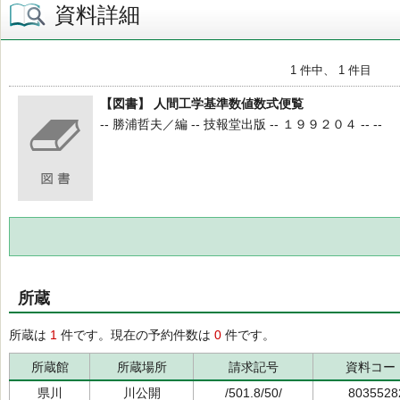
資料詳細
1 件中、 1 件目
【図書】 人間工学基準数値数式便覧
-- 勝浦哲夫／編 -- 技報堂出版 -- １９９２０４ -- --
所蔵
所蔵は
1
件です。現在の予約件数は
0
件です。
所蔵館
所蔵場所
請求記号
資料コー
県川
川公開
/501.8/50/
8035528