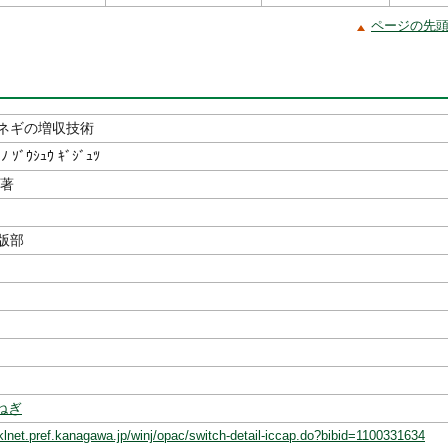
ページの先
ネギの増収技術
 ﾉ ｿﾞｳｼｭｳ ｷﾞｼﾞｭﾂ
／著
出版部
ねぎ
klnet.pref.kanagawa.jp/winj/opac/switch-detail-iccap.do?bibid=1100331634