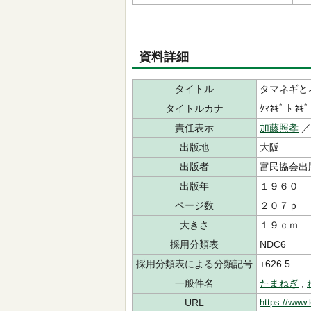
資料詳細
タイトル
タマネギと
タイトルカナ
ﾀﾏﾈｷﾞ ﾄ ﾈｷﾞ
責任表示
加藤照孝
出版地
大阪
出版者
富民協会
出版年
１９６０
ページ数
２０７ｐ
大きさ
１９ｃｍ
採用分類表
NDC6
採用分類表による分類記号
+626.5
一般件名
たまねぎ
,
URL
https://www.