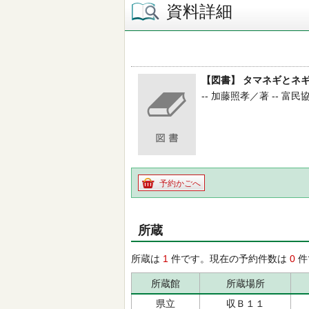
資料詳細
【図書】 タマネギとネ
-- 加藤照孝／著 -- 富民協
予約かごへ
所蔵
所蔵は
1
件です。現在の予約件数は
0
件
所蔵館
所蔵場所
県立
収Ｂ１１