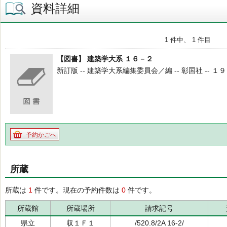
資料詳細
1 件中、 1 件目
【図書】 建築学大系 １６－２
新訂版 -- 建築学大系編集委員会／編 -- 彰国社 -- １９７３
予約かごへ
所蔵
所蔵は
1
件です。現在の予約件数は
0
件です。
所蔵館
所蔵場所
請求記号
県立
収１Ｆ１
/520.8/2A 16-2/