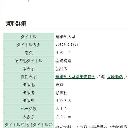
資料詳細
タイトル
建築学大系
タイトルカナ
ｹﾝﾁｸｶﾞｸ ﾀｲｹｲ
巻次
１６－２
その他タイトル
基礎構造
版表示
新訂版
責任表示
建築学大系編集委員会
／編,
大崎順彦
／
出版地
東京
出版者
彰国社
出版年
１９７３
ページ数
３１４ｐ
大きさ
２２ｃｍ
タイトル注記（タイトルに
参考文献 ＊内容：基礎構造（大崎順彦