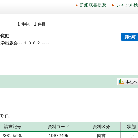
詳細蔵書検索
ジャンル検
1 件中、 1 件目
会変動
貸出可
学出版会 -- １９６２ -- --
本棚へ
です。
請求記号
資料コード
資料区分
状態
/361.5/96/
10972495
図書
〇