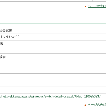
ページの先
社会変動
 ﾄ ｼｬｶｲ ﾍﾝﾄﾞｳ
／著
出版会
klnet.pref.kanagawa.jp/winj/opac/switch-detail-iccap.do?bibid=1100253237
ページの先