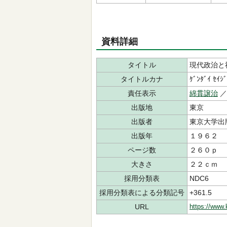
資料詳細
タイトル
現代政治と
タイトルカナ
ｹﾞﾝﾀﾞｲ ｾｲｼﾞ
責任表示
綿貫譲治
出版地
東京
出版者
東京大学
出版年
１９６２
ページ数
２６０ｐ
大きさ
２２ｃｍ
採用分類表
NDC6
採用分類表による分類記号
+361.5
URL
https://www.