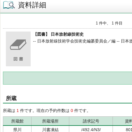
資料詳細
1 件中、 1 件目
【図書】 日本放射線技術史
-- 日本放射線技術学会技術史編纂委員会／編 -- 日本放射
所蔵
所蔵は
1
件です。現在の予約件数は
0
件です。
所蔵館
所蔵場所
請求記号
資
県川
川書凍結
/492.4/N3/
80