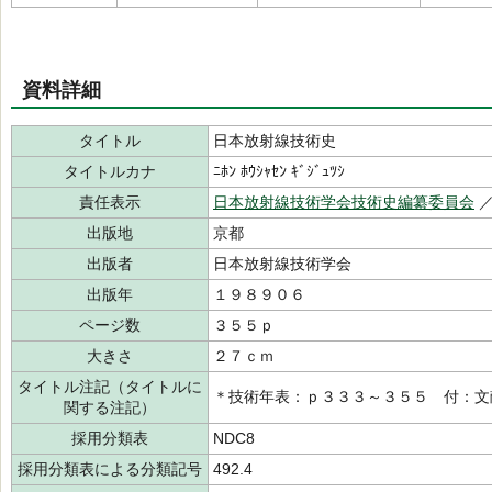
資料詳細
タイトル
日本放射線技術史
タイトルカナ
ﾆﾎﾝ ﾎｳｼｬｾﾝ ｷﾞｼﾞｭﾂｼ
責任表示
日本放射線技術学会技術史編纂委員会
出版地
京都
出版者
日本放射線技術学会
出版年
１９８９０６
ページ数
３５５ｐ
大きさ
２７ｃｍ
タイトル注記（タイトルに
＊技術年表：ｐ３３３～３５５ 付：文
関する注記）
採用分類表
NDC8
採用分類表による分類記号
492.4