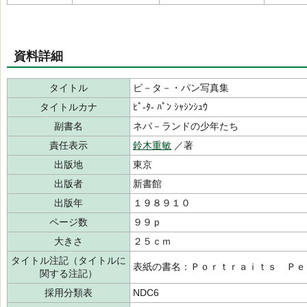
資料詳細
タイトル
ピ－タ－・パン写真集
タイトルカナ
ﾋﾟ-ﾀ- ﾊﾟﾝ ｼｬｼﾝｼｭｳ
副書名
ネバ－ランドの少年たち
責任表示
鈴木重敏
／著
出版地
東京
出版者
新書館
出版年
１９８９１０
ページ数
９９ｐ
大きさ
２５ｃｍ
タイトル注記（タイトルに
表紙の書名：Ｐｏｒｔｒａｉｔｓ Ｐｅ
関する注記）
採用分類表
NDC6