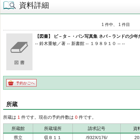
資料詳細
1 件中、 1 件目
【図書】 ピ－タ－・パン写真集 ネバ－ランドの少年
-- 鈴木重敏／著 -- 新書館 -- １９８９１０ -- --
予約かごへ
所蔵
所蔵は
1
件です。現在の予約件数は
0
件です。
所蔵館
所蔵場所
請求記号
資
県立
収Ｂ１１
/932X/176/
20