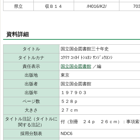
県立
収Ｂ１４
/H016/K2/
70
資料詳細
タイトル
国立国会図書館三十年史
タイトルカナ
ｺｸﾘﾂ ｺｯｶｲ ﾄｼｮｶﾝ ｻﾝｼﾞｭｳﾈﾝｼ
責任表示
国立国会図書館
／編
出版地
東京
出版者
国立国会図書館
出版年
１９７９０３
ページ数
５２８ｐ
大きさ
２７ｃｍ
タイトル注記（タイトルに
付（別冊 ２４ｐ ２６ｃｍ）：事項索
関する注記）
採用分類表
NDC6