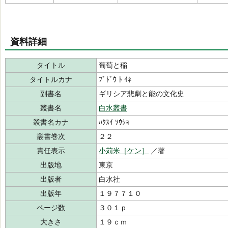
資料詳細
タイトル
葡萄と稲
タイトルカナ
ﾌﾞﾄﾞｳ ﾄ ｲﾈ
副書名
ギリシア悲劇と能の文化史
叢書名
白水叢書
叢書名カナ
ﾊｸｽｲ ｿｳｼｮ
叢書巻次
２２
責任表示
小苅米［ケン］
／著
出版地
東京
出版者
白水社
出版年
１９７７１０
ページ数
３０１ｐ
大きさ
１９ｃｍ