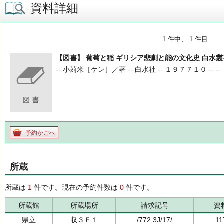
資料詳細
1 件中、 1 件目
【図書】 葡萄と稲 ギリシア悲劇と能の文化史 白水叢
-- 小苅米［ケン］／著 -- 白水社 -- １９７７１０ -- --
予約かごへ
所蔵
所蔵は
1
件です。現在の予約件数は
0
件です。
所蔵館
所蔵場所
請求記号
資
県立
収３Ｆ１
/772.3J/17/
11