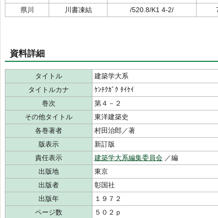
県川
川書凍結
/520.8/K1 4-2/
資料詳細
タイトル
建築学大系
タイトルカナ
ｹﾝﾁｸｶﾞｸ ﾀｲｹｲ
巻次
第４－２
その他タイトル
東洋建築史
各巻著者
村田治郎／著
版表示
新訂版
責任表示
建築学大系編集委員会
／編
出版地
東京
出版者
彰国社
出版年
１９７２
ページ数
５０２ｐ