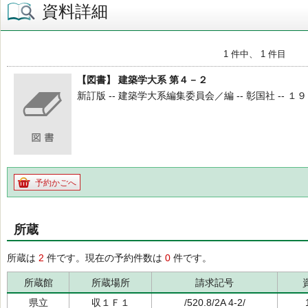
資料詳細
1 件中、 1 件目
【図書】 建築学大系 第４－２
新訂版 -- 建築学大系編集委員会／編 -- 彰国社 -- １９７２
予約かごへ
所蔵
所蔵は
2
件です。現在の予約件数は
0
件です。
所蔵館
所蔵場所
請求記号
県立
収１Ｆ１
/520.8/2A 4-2/