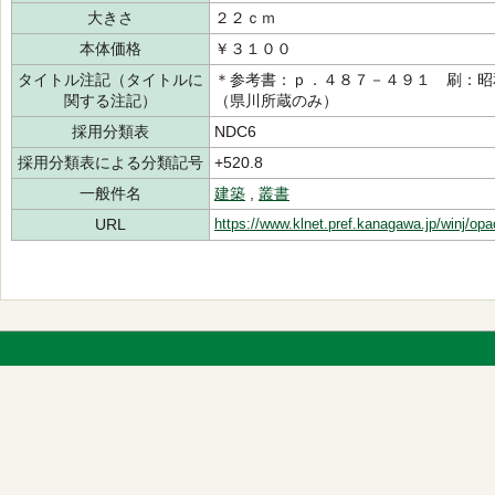
大きさ
２２ｃｍ
本体価格
￥３１００
タイトル注記（タイトルに
＊参考書：ｐ．４８７－４９１ 刷：昭
関する注記）
（県川所蔵のみ）
採用分類表
NDC6
採用分類表による分類記号
+520.8
一般件名
建築
,
叢書
URL
https://www.klnet.pref.kanagawa.jp/winj/op