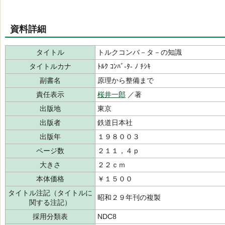
資料詳細
タイトル
トルクコンバ－タ－の知識
タイトルカナ
ﾄﾙｸ ｺﾝﾊﾞ-ﾀ- ﾉ ﾁｼｷ
副書名
原理から整備まで
責任表示
桜井一郎
／著
出版地
東京
出版者
鉄道日本社
出版年
１９８００３
ページ数
２１１，４ｐ
大きさ
２２ｃｍ
本体価格
￥１５００
タイトル注記（タイトルに
昭和２９年刊の複製
関する注記）
採用分類表
NDC8