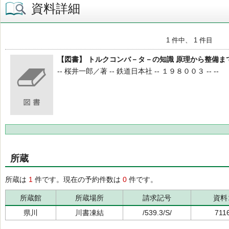
資料詳細
1 件中、 1 件目
【図書】 トルクコンバ－タ－の知識 原理から整備ま
-- 桜井一郎／著 -- 鉄道日本社 -- １９８００３ -- --
所蔵
所蔵は
1
件です。現在の予約件数は
0
件です。
所蔵館
所蔵場所
請求記号
資料
県川
川書凍結
/539.3/S/
711