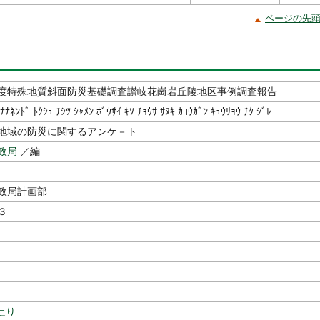
ページの先
度特殊地質斜面防災基礎調査讃岐花崗岩丘陵地区事例調査報告
ﾅﾅﾈﾝﾄﾞ ﾄｸｼｭ ﾁｼﾂ ｼｬﾒﾝ ﾎﾞｳｻｲ ｷｿ ﾁｮｳｻ ｻﾇｷ ｶｺｳｶﾞﾝ ｷｭｳﾘｮｳ ﾁｸ ｼﾞﾚ
地域の防災に関するアンケ－ト
政局
／編
政局計画部
３
辷り