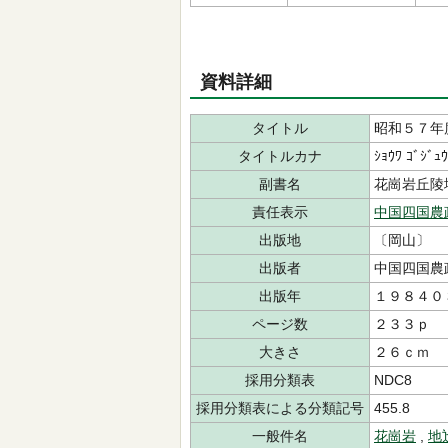
資料詳細
タイトル
昭和５７年
タイトルカナ
ｼｮｳﾜ ｺﾞｼﾞｭｳ
副書名
花崗岩丘陵
責任表示
中国四国農
出版地
〔岡山〕
出版者
中国四国農
出版年
１９８４０
ページ数
２３３ｐ
大きさ
２６ｃｍ
採用分類表
NDC8
採用分類表による分類記号
455.8
一般件名
花崗岩
,
地