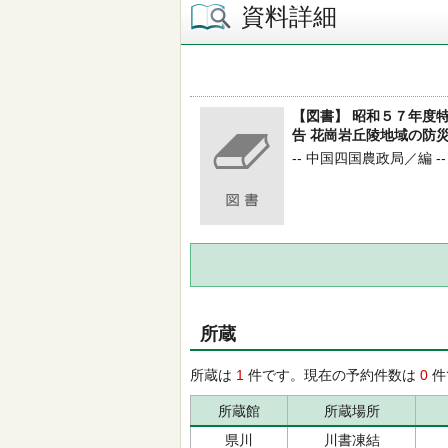
資料詳細
【図書】 昭和５７年度
告 花崗岩丘陵地域の防
-- 中国四国農政局／編 --
所蔵
所蔵は
1
件です。現在の予約件数は
0
件
所蔵館
所蔵場所
県川
川書凍結