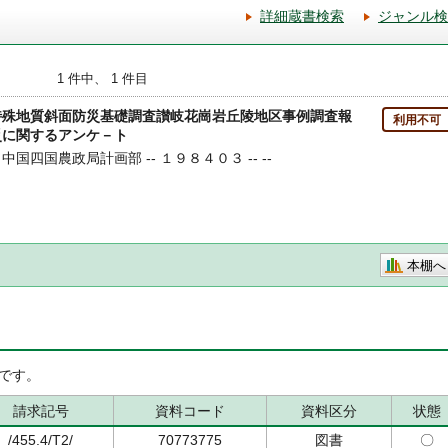
詳細蔵書検索
ジャンル検
1 件中、 1 件目
特殊地質斜面防災基礎調査讃岐花崗岩丘陵地区事例調査報
利用不可
災に関するアンケ－ト
 中国四国農政局計画部 -- １９８４０３ -- --
本棚へ
です。
請求記号
資料コード
資料区分
状態
/455.4/T2/
70773775
図書
〇