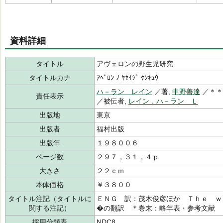
資料詳細
タイトル
アヴェロンの野生児研究
タイトルカナ
ｱﾍﾞﾛﾝ ﾉ ﾔｾｲｼﾞ ｹﾝｷｭｳ
ハ－ラン レイン
／著,
中野善達
／＊＊
責任表示
／被伝者,
レイン，ハ－ラン Ｌ
出版地
東京
出版者
福村出版
出版年
１９８００６
ページ数
２９７，３１，４ｐ
大きさ
２２ｃｍ
本体価格
￥３８００
タイトル注記（タイトルに
ＥＮＧ 訳：茂木俊彦ほか Ｔｈｅ ｗ
関する注記）
�の翻訳 ＊巻末：略年表・参考文献
採用分類表
NDC8