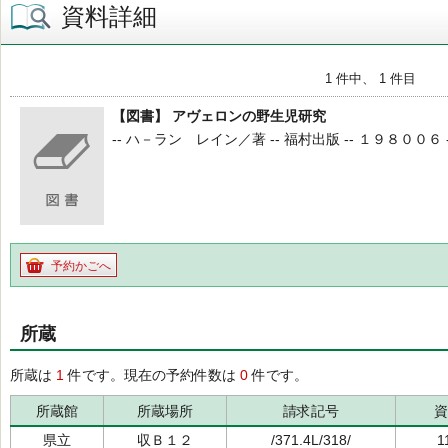
資料詳細
1 件中、 1 件目
【図書】 アヴェロンの野生児研究
-- ハ－ラン レイン／著 -- 福村出版 -- １９８００６ --
予約かごへ
所蔵
所蔵は
1
件です。現在の予約件数は
0
件です。
所蔵館
所蔵場所
請求記号
資
県立
収Ｂ１２
/371.4L/318/
1