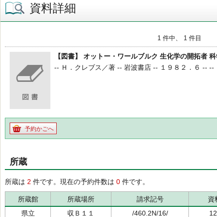
資料詳細
1 件中、 1 件目
【図書】 オットー・ワールブルク 生化学の開拓者 
-- Ｈ．クレブス／著 -- 岩波書店 -- １９８２．６ -- --
予約かごへ
所蔵
所蔵は
2
件です。現在の予約件数は
0
件です。
所蔵館
所蔵場所
請求記号
資
県立
収Ｂ１１
/460.2N/16/
12