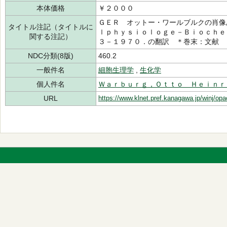
本体価格
￥２０００
ＧＥＲ オットー・ワールブルクの肖像
タイトル注記（タイトルに
ｌｐｈｙｓｉｏｌｏｇｅ－Ｂｉｏｃｈｅ
関する注記）
３－１９７０．の翻訳 ＊巻末：文献
NDC分類(8版)
460.2
一般件名
細胞生理学
,
生化学
個人件名
Ｗａｒｂｕｒｇ，Ｏｔｔｏ Ｈｅｉｎｒ
URL
https://www.klnet.pref.kanagawa.jp/winj/op