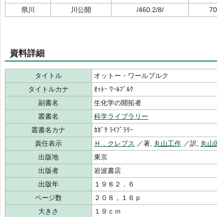
県川
川公開
/460.2/8/
70
資料詳細
タイトル
オットー・ワールブルク
タイトルカナ
ｵｯﾄｰ ﾜｰﾙﾌﾞﾙｸ
副書名
生化学の開拓者
叢書名
科学ライブラリー
叢書名カナ
ｶｶﾞｸ ﾗｲﾌﾞﾗﾘｰ
責任表示
Ｈ．クレブス
／著,
丸山工作
／訳,
丸山
出版地
東京
出版者
岩波書店
出版年
１９８２．６
ページ数
２０８，１６ｐ
大きさ
１９ｃｍ