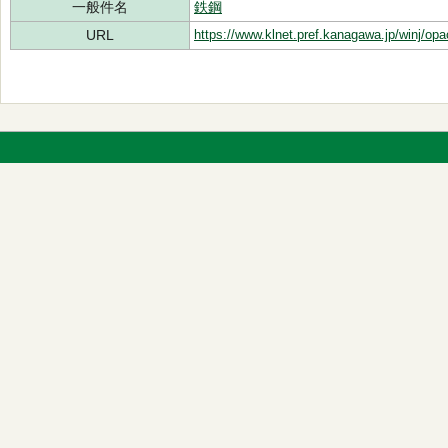
一般件名
鉄鋼
URL
https://www.klnet.pref.kanagawa.jp/winj/op