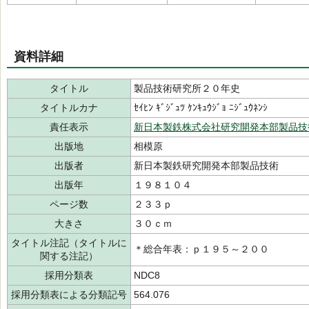
資料詳細
タイトル
製品技術研究所２０年史
タイトルカナ
ｾｲﾋﾝ ｷﾞｼﾞｭﾂ ｹﾝｷｭｳｼﾞｮ ﾆｼﾞｭｳﾈﾝｼ
責任表示
新日本製鉄株式会社研究開発本部製品技
出版地
相模原
出版者
新日本製鉄研究開発本部製品技術
出版年
１９８１０４
ページ数
２３３ｐ
大きさ
３０ｃｍ
タイトル注記（タイトルに
＊総合年表：ｐ１９５～２００
関する注記）
採用分類表
NDC8
採用分類表による分類記号
564.076