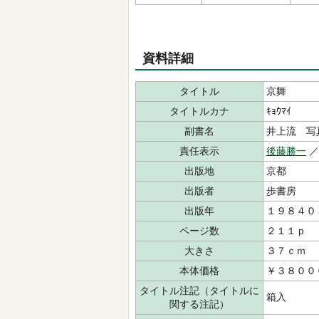
資料詳細
タイトル
京舞
タイトルカナ
ｷｮｳﾏｲ
副書名
井上流 写
責任表示
後藤勝一
／
出版地
京都
出版者
歩書房
出版年
１９８４０
ページ数
２１１ｐ
大きさ
３７ｃｍ
本体価格
￥３８００
タイトル注記（タイトルに
箱入
関する注記）