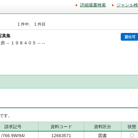
詳細蔵書検索
ジャンル検
1 件中、 1 件目
写真集
貸出可
 -- １９８４０５ -- --
です。
請求記号
資料コード
資料区分
状態
/766.9W/94/
12663571
図書
〇