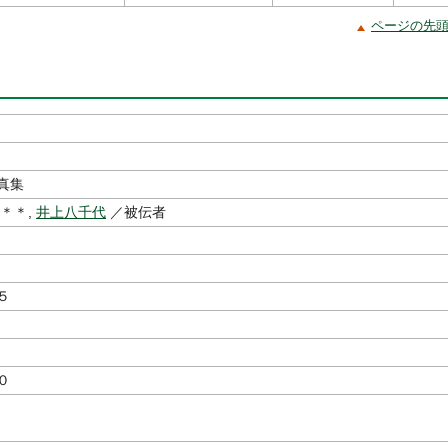
ページの先
真集
＊＊,
井上八千代
／被伝者
５
０