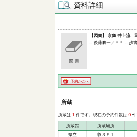
資料詳細
【図書】 京舞 井上流 
-- 後藤勝一／＊＊ -- 歩書房
予約かごへ
所蔵
所蔵は
1
件です。現在の予約件数は
0
件
所蔵館
所蔵場所
県立
収３Ｆ１