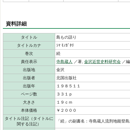
資料詳細
タイトル
島もの語り
タイトルカナ
ｼﾏ ﾓﾉｶﾞﾀﾘ
巻次
続
責任表示
寺島蔵人
／著,
金沢近世史料研究会
／
出版地
金沢
出版者
北国出版社
出版年
１９８５１１
ページ数
３３１ｐ
大きさ
１９ｃｍ
本体価格
￥２０００
タイトル注記（タイトルに
「続」の副書名：寺島蔵人流刑地能登島
関する注記）