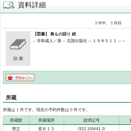
資料詳細
1 件中、 1 件目
【図書】 島もの語り 続
-- 寺島蔵人／著 -- 北国出版社 -- １９８５１１ -- --
予約かごへ
所蔵
所蔵は
1
件です。現在の予約件数は
0
件です。
所蔵館
所蔵場所
請求記号
県立
収Ｂ１２
/322.15N/41 2/