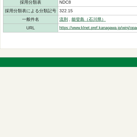
採用分類表
NDC8
採用分類表による分類記号
322.15
一般件名
流刑
,
能登島（石川県）
URL
https://www.klnet.pref.kanagawa.jp/winj/op