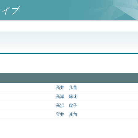
カイブ
高井 几董
高瀬 蘇迷
高浜 虚子
宝井 其角