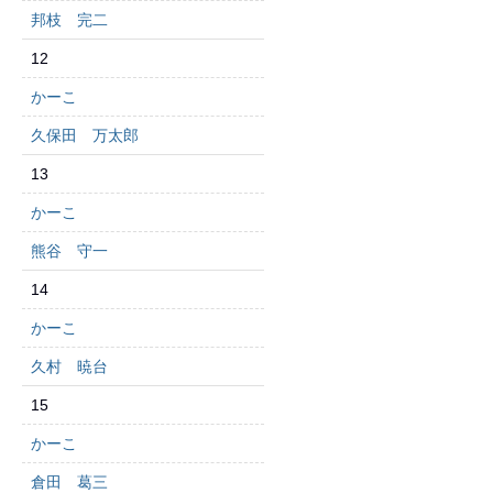
邦枝 完二
12
かーこ
久保田 万太郎
13
かーこ
熊谷 守一
14
かーこ
久村 暁台
15
かーこ
倉田 葛三