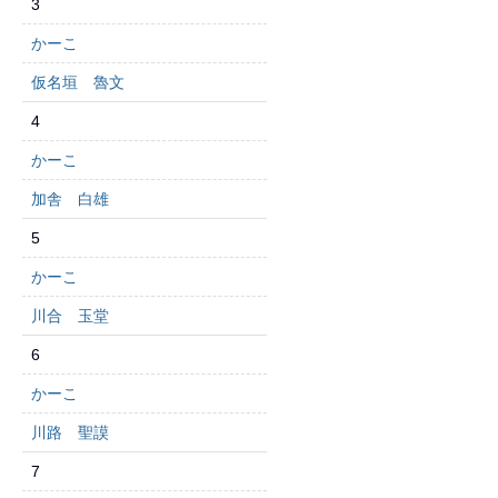
3
かーこ
仮名垣 魯文
4
かーこ
加舎 白雄
5
かーこ
川合 玉堂
6
かーこ
川路 聖謨
7