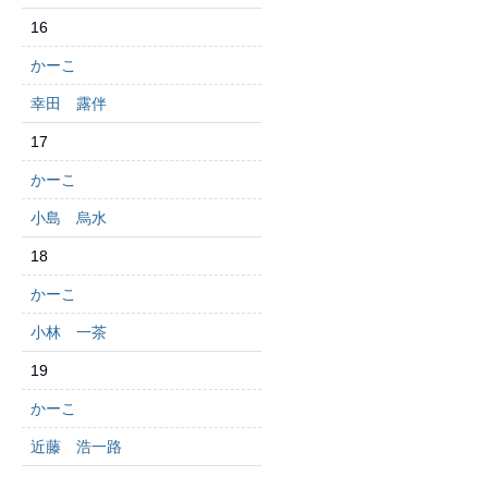
16
かーこ
幸田 露伴
17
かーこ
小島 烏水
18
かーこ
小林 一茶
19
かーこ
近藤 浩一路