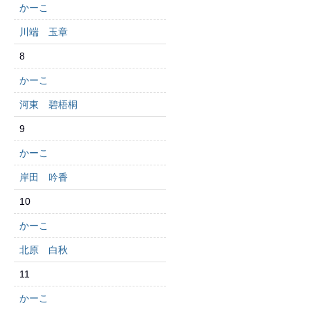
かーこ
川端 玉章
8
かーこ
河東 碧梧桐
9
かーこ
岸田 吟香
10
かーこ
北原 白秋
11
かーこ