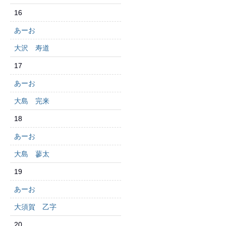
16
あーお
大沢 寿道
17
あーお
大島 完来
18
あーお
大島 蓼太
19
あーお
大須賀 乙字
20