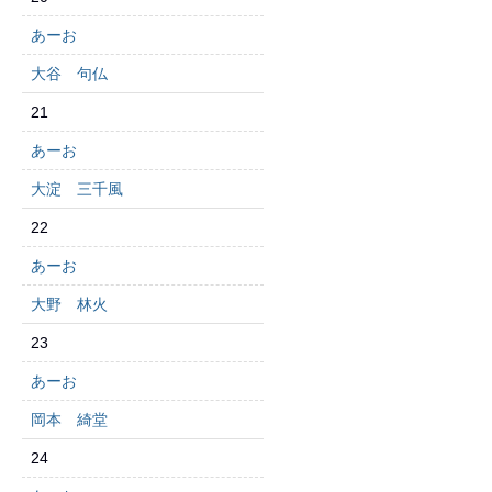
あーお
大谷 句仏
21
あーお
大淀 三千風
22
あーお
大野 林火
23
あーお
岡本 綺堂
24