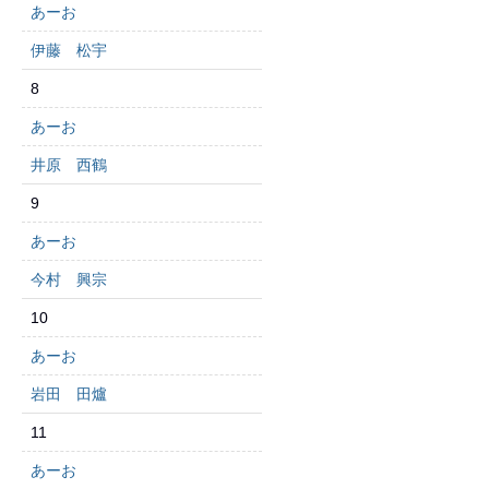
あーお
伊藤 松宇
8
あーお
井原 西鶴
9
あーお
今村 興宗
10
あーお
岩田 田爐
11
あーお