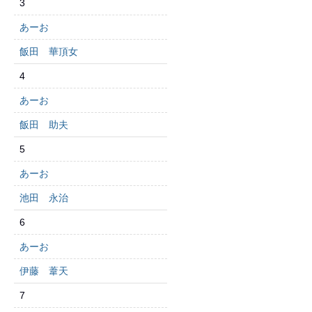
3
あーお
飯田 華頂女
4
あーお
飯田 助夫
5
あーお
池田 永治
6
あーお
伊藤 葦天
7