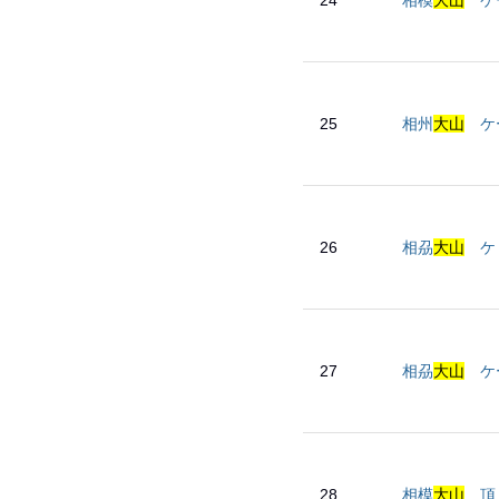
24
相模
大山
ケ
25
相州
大山
ケー
26
相刕
大山
ケ 
27
相刕
大山
ケ
28
相模
大山
頂