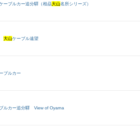
ケーブルカー追分驛（相刕
大山
名所シリーズ）
勝
大山
ケーブル遠望
ーブルカー
ルカー追分驛 View of Oyama