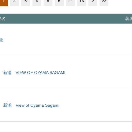
1
2
3
4
5
6
…
13
>
>>
品名
著
瀧
新瀧 VIEW OF OYAMA SAGAMI
新瀧 View of Oyama Sagami