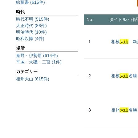
絵葉書 (615件)
時代
時代不明 (515件)
No.
タイトル・作
大正時代 (86件)
明治時代 (10件)
昭和以降 (4件)
1
相模
大山
新
場所
秦野・伊勢原 (614件)
平塚・大磯・二宮 (1件)
カテゴリー
2
相模
大山
名勝 
相州大山 (615件)
3
相州
大山
名勝 