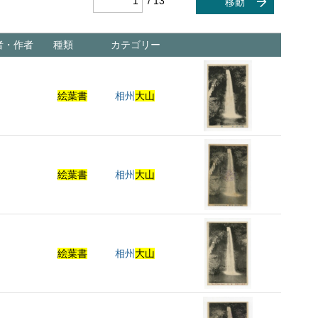
/ 13
移動
者・作者
種類
カテゴリー
絵葉書
相州
大山
絵葉書
相州
大山
絵葉書
相州
大山