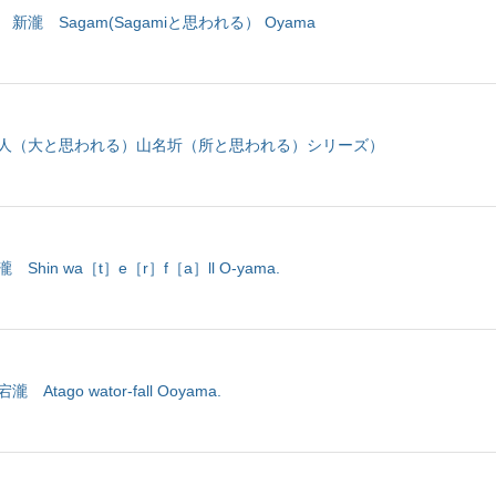
 新瀧 Sagam(Sagamiと思われる） Oyama
人（大と思われる）山名圻（所と思われる）シリーズ）
Shin wa［t］e［r］f［a］ll O-yama.
Atago wator-fall Ooyama.