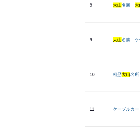
8
大山
名勝
大
9
大山
名勝 ケ
10
相刕
大山
名所
11
ケーブルカー