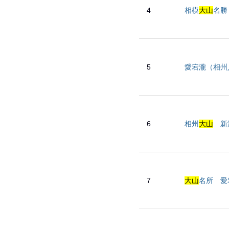
4
相模
大山
名勝
5
愛宕瀧（相州
6
相州
大山
新瀧 
7
大山
名所 愛宕瀧 