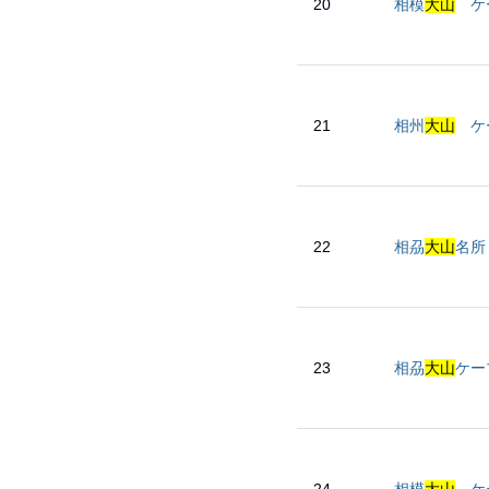
20
相模
大山
ケ
21
相州
大山
ケー
22
相刕
大山
名所
23
相刕
大山
ケーブ