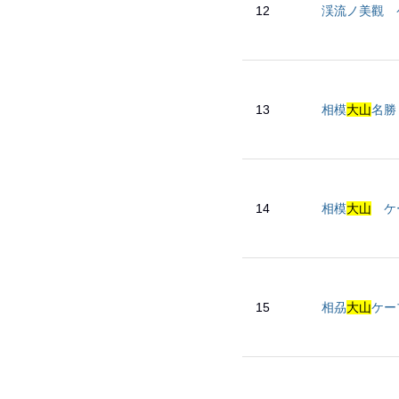
12
渓流ノ美觀 
13
相模
大山
名
14
相模
大山
ケ
15
相刕
大山
ケーブ